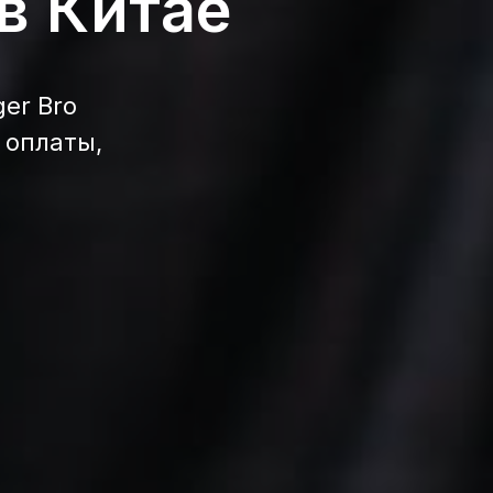
в Китае
er Bro
 оплаты,