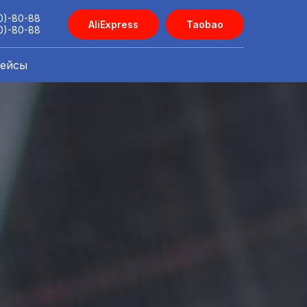
40)-80-88
AliExpress
Taobao
40)-80-88
лейсы