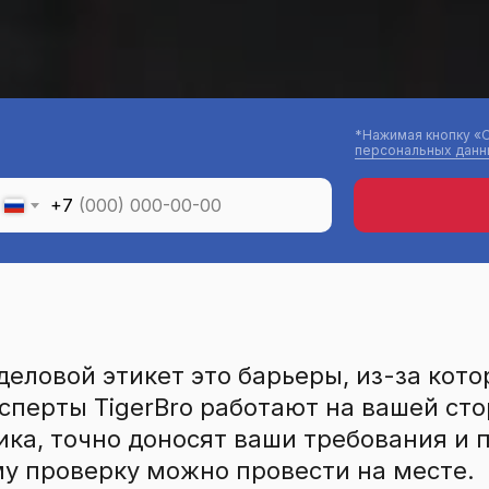
*Нажимая кнопку «О
персональных данн
+7
 деловой этикет это барьеры, из-за ко
ксперты TigerBro работают на вашей ст
ка, точно доносят ваши требования и
му проверку можно провести на месте.